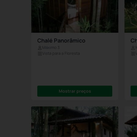
Chalé Panorâmico
Ch
Máximo 3
Vista para a Floresta
Mostrar preços