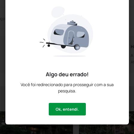
iço de Casamentos
Centro de Convenções
Horários da Recepção
H
Aberto das 0h00m
A
Até às 0h00m
A
Algo deu errado!
Você foi redirecionado para prosseguir com a sua
pesquisa.
Ok, entendi.