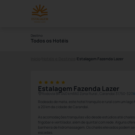
Destino
Todos os Hotéis
Início
/
Hotéis e Destinos
/
Estalagem Fazenda Lazer
Estalagem Fazenda Lazer
Rodovia BR 040 km660 Zona Rural , Carandai 31750-320
V
Rodeado de mata, este hotel tranquilo e rural com um lago 
a 20 km da cidade de Carandaí.
As acomodações tranquilas vão desde estúdios até chalés 
frigobar e ventilador, além de quintal com rede. Alguns ofe
banheira de hidromassagem. Os chalés elevados podem se
escadas.