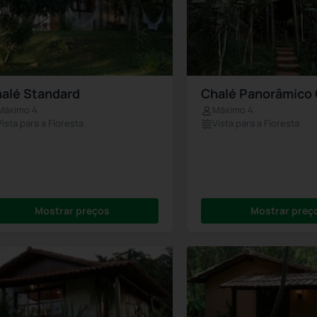
alé Standard
Chalé Panorâmico
Máximo 4
Máximo 4
Vista para a Floresta
Vista para a Floresta
Mostrar preços
Mostrar preç