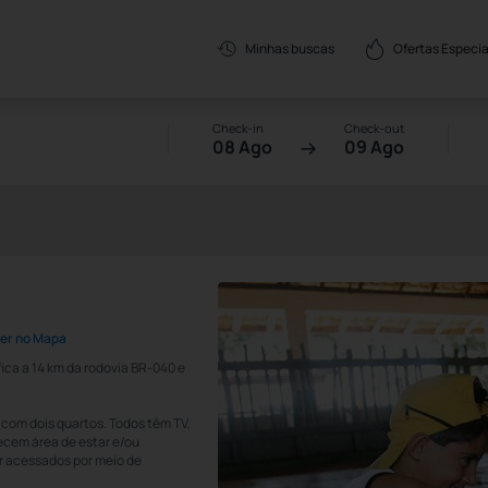
Ofertas Especia
Minhas buscas
Check-in
Check-out
08 Ago
09 Ago
er no Mapa
fica a 14 km da rodovia BR-040 e
com dois quartos. Todos têm TV,
recem área de estar e/ou
r acessados por meio de