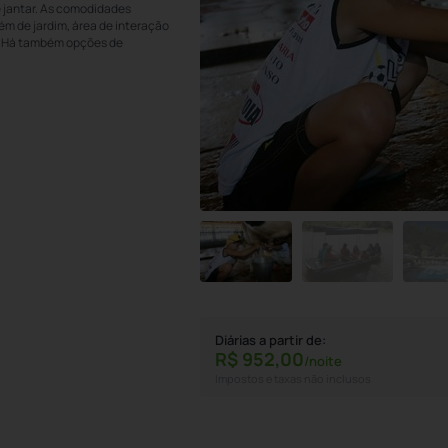
e jantar. As comodidades
lém de jardim, área de interação
e. Há também opções de
Diárias a partir de:
R$
952,
00
/noite
Impostos e taxas não inclusos