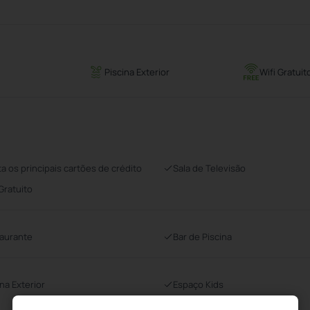
Piscina Exterior
Wifi Gratuit
ta os principais cartões de crédito
Sala de Televisão
 Gratuito
aurante
Bar de Piscina
ina Exterior
Espaço Kids