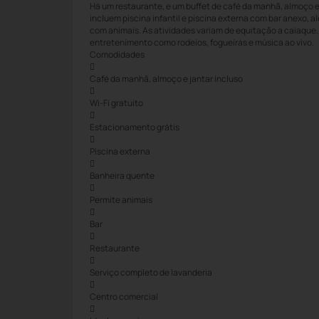
Há um restaurante, e um buffet de café da manhã, almoço 
incluem piscina infantil e piscina externa com bar anexo, a
com animais. As atividades variam de equitação a caiaqu
entretenimento como rodeios, fogueiras e música ao vivo.
Comodidades

Café da manhã, almoço e jantar incluso

Wi-Fi gratuito

Estacionamento grátis

Piscina externa

Banheira quente

Permite animais

Bar

Restaurante

Serviço completo de lavanderia

Centro comercial
