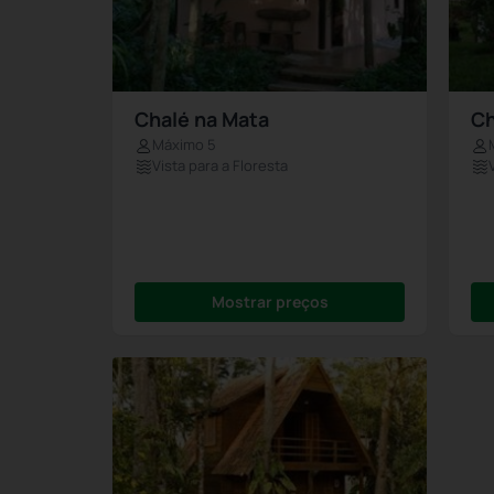
Chalé na Mata
Ch
Máximo 5
Vista para a Floresta
Mostrar preços