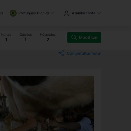
is
Português, BR / 
R$
A minha conta
Noites
Quartos
Hóspedes
Modificar
1
1
2
Compartilhar hotel