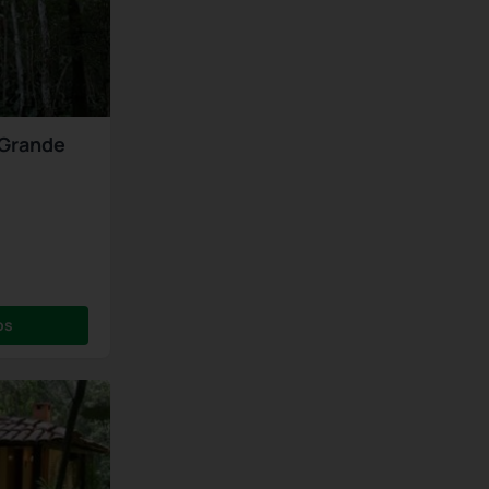
 Grande
os