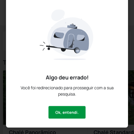
Diárias a partir de:
R$
952,
00
Reservar Agora
/noite
Impostos e taxas não inclusos
Check-in
Check-out
Noites
Quartos
Hóspedes
07 Ago
08 Ago
1
1
2
Tipos de Quarto
Algo deu errado!
Você foi redirecionado para prosseguir com a sua
pesquisa.
Ok, entendi.
Chalé Panorâmico
Chalé Standard