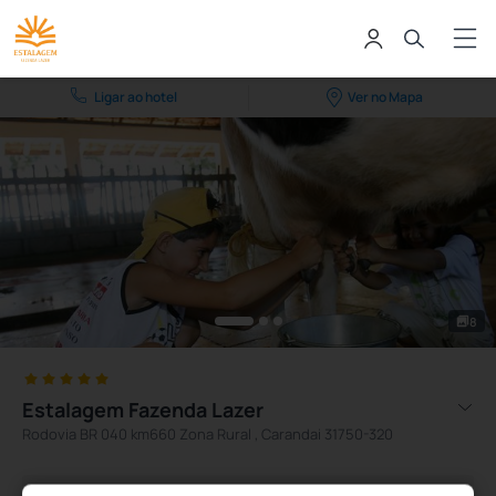
Ligar ao hotel
Ver no Mapa
8
Estalagem Fazenda Lazer
Rodovia BR 040 km660 Zona Rural , Carandai 31750-320