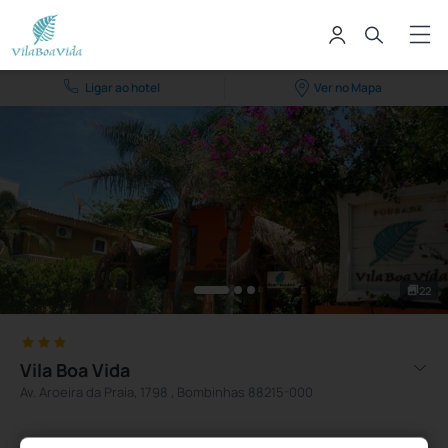
Ligar ao hotel
Ver no Mapa
22
Vila Boa Vida
Av. Aroeira da Praia, 1798 , Bombinhas 88215-000