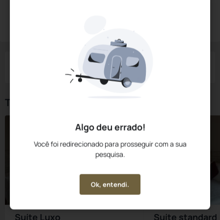
Diárias a partir de:
R$
339,
00
Reservar Agora
/noite
Impostos e taxas não inclusos
Check-in
Check-out
Noites
Quartos
Hóspedes
07 Ago
08 Ago
1
1
2
Tipos de Quarto
Algo deu errado!
Você foi redirecionado para prosseguir com a sua
pesquisa.
Ok, entendi.
Suíte Luxo
Suíte standard