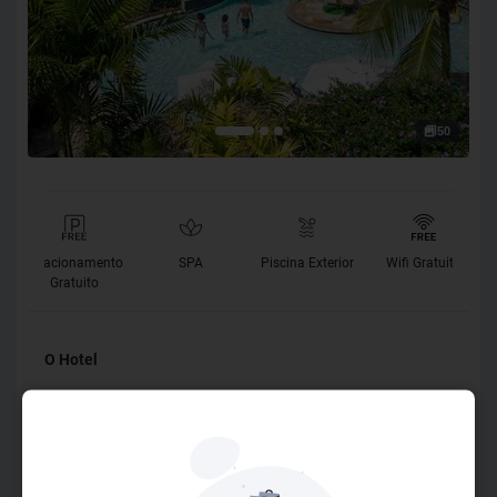
50
Estacionamento
SPA
Piscina Exterior
Wifi Gratuito
Gratuito
O Hotel
Localizado na Praia de Ipioca, o Salinas Maceió possui
28000 metros quadrados e promete momentos
inesquecíveis e incríveis para os seus hóspedes. O conforto
e comodidade são garantidos no resort, que tem uma