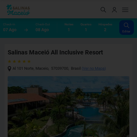
Check-In
Check-Out
Noites
Quartos
Hóspedes
07 Ago
08 Ago
1
1
2
Editar
Salinas Maceió All Inclusive Resort
Al 101 Norte
,
Maceio
,
57039700
,
Brasil
(
Ver no Mapa
)