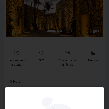
25
Estacionamento
SPA
Academia de
Piscina
Gratuito
ginástica
O Hotel
Um caminho revestido por pedras naturais leva nossos
hóspedes diretamente à uma das praias mais bonitas do
Nordeste. O material também reveste nossas piscinas,