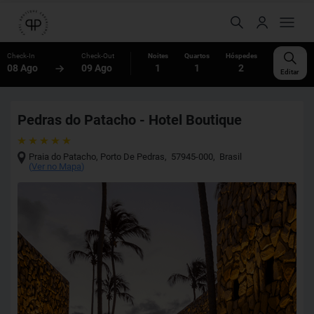
Check-In
Check-Out
Noites
Quartos
Hóspedes
08 Ago
09 Ago
1
1
2
Editar
Pedras do Patacho - Hotel Boutique
Praia do Patacho
,
Porto De Pedras
,
57945-000
,
Brasil
(
Ver no Mapa
)