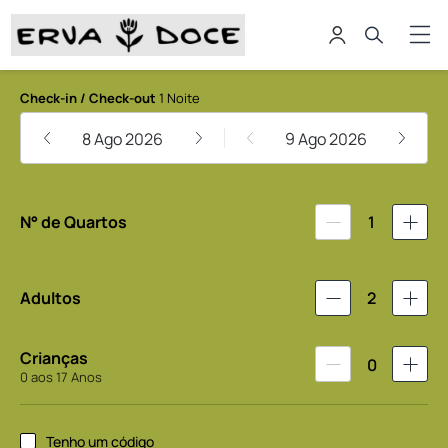
Pousada Erva Doce
Check-in / Check-out
1 Noite
8 Ago 2026
9 Ago 2026
N° de Quartos
1
Adultos
2
Crianças
0
0 aos 17 Anos
Tenho um código