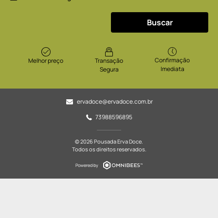
Buscar
Confirmação
Melhor preço
Transação
Imediata
Segura
ervadoce@ervadoce.com.br
73988596895
© 2026 Pousada Erva Doce.
Todos os direitos reservados.
Powered by