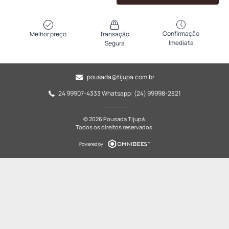
Confirmação
Melhor preço
Transação
Imediata
Segura
pousada@tijupa.com.br
24 99907-4333 Whatsapp: (24) 99998-2821
© 2026 Pousada Tijupá.
Todos os direitos reservados.
Powered by