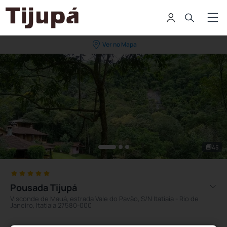
Ver no Mapa
45
Pousada Tijupá
Visconde de Mauá, estrada Vale do Pavão, S/N Itatiaia - Rio de
Janeiro, Itatiaia 27580-000