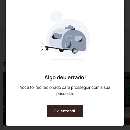
Diárias a partir de:
R$
672,
00
Reservar Agora
/noite
Impostos e taxas não inclusos
Check-in
Check-out
Noites
Quartos
Hóspedes
07 Ago
08 Ago
1
1
2
Tipos de Quarto
Algo deu errado!
Você foi redirecionado para prosseguir com a sua
pesquisa.
Ok, entendi.