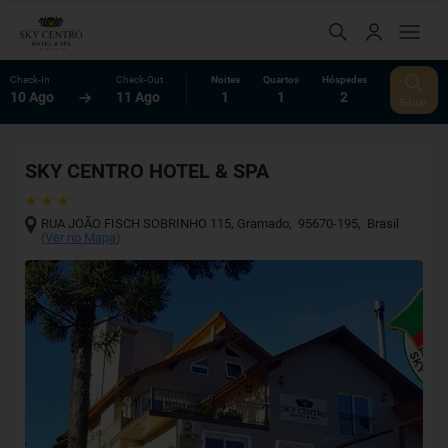
Check-In
Check-Out
Noites
Quartos
Hóspedes
10 Ago
11 Ago
1
1
2
Editar
SKY CENTRO HOTEL & SPA
RUA JOÃO FISCH SOBRINHO 115
,
Gramado
,
95670-195
,
Brasil
(
Ver no Mapa
)