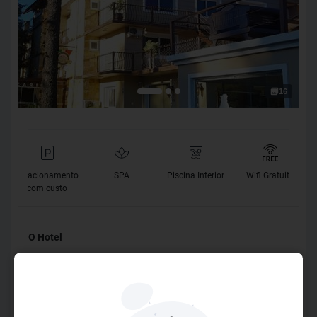
16
Estacionamento
SPA
Piscina Interior
Wifi Gratuito
com custo
O Hotel
Localizado no centro da cidade de Gramado, próximo dos
principais eventos e pontos turísticos, fica a apenas 200
metros da Rua Coberta e, durante a temporada de Natal