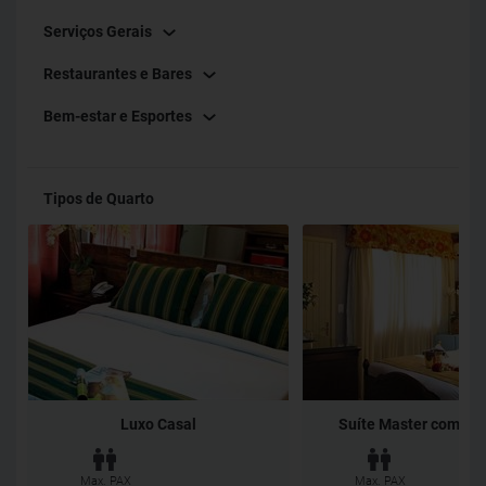
estacionamento no valor de R$ 40,00 por dia +10% taxa de
Serviços Gerais
serviço no hotel. **Serviços de transfer não estão inclusos
no valor da reserva.**
Restaurantes e Bares
Bem-estar e Esportes
Tipos de Quarto
Luxo Casal
Suíte Master com banh
Max. PAX
Max. PAX