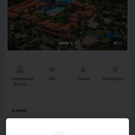
103
e
Estacionamento
SPA
Piscina
Piscina Exterior
e
Gratuito
O Hotel
Em tupi, **Angatu** significa bem-estar e felicidade – a
essência do Vila Angatu Eco Resort & Spa. Localizado em