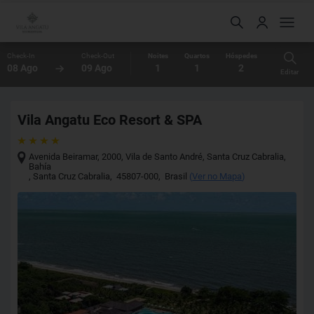
Check-In
Check-Out
Noites
Quartos
Hóspedes
08 Ago
09 Ago
1
1
2
Editar
Vila Angatu Eco Resort & SPA
Avenida Beiramar, 2000, Vila de Santo André, Santa Cruz Cabralia,
Bahía
,
Santa Cruz Cabralia
,
45807-000
,
Brasil
(
Ver no Mapa
)