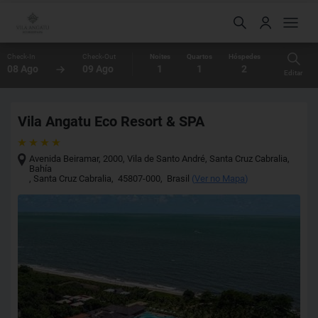
Check-In
Check-Out
Noites
Quartos
Hóspedes
08 Ago
09 Ago
1
1
2
Editar
Vila Angatu Eco Resort & SPA
Avenida Beiramar, 2000, Vila de Santo André, Santa Cruz Cabralia,
Bahía
,
Santa Cruz Cabralia
,
45807-000
,
Brasil
(
Ver no Mapa
)