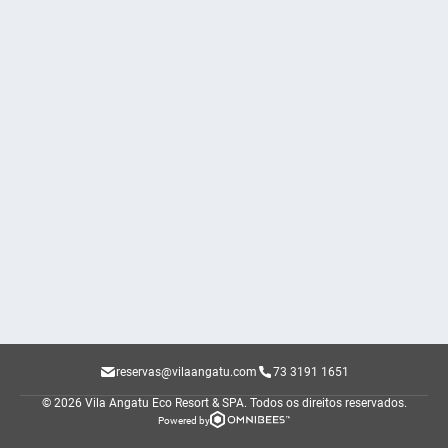
reservas@vilaangatu.com
73 3191 1651
© 2026 Vila Angatu Eco Resort & SPA.
Todos os direitos reservados.
Powered by