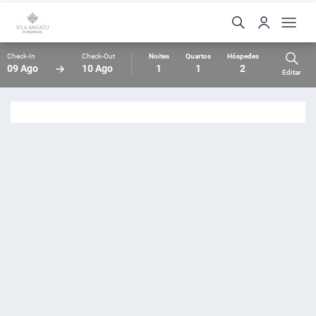
Check-In
Check-Out
Noites
Quartos
Hóspedes
09 Ago
10 Ago
1
1
2
Editar