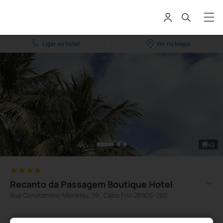
Ligar ao hotel
Ver no Mapa
42
Recanto da Passagem Boutique Hotel
Rua Constantino Menelau, 39 , Cabo Frio 28906-060