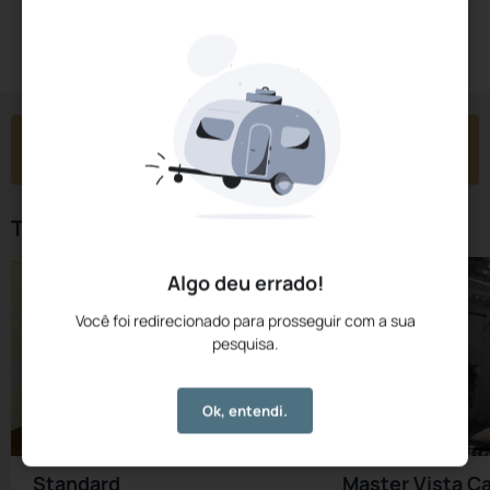
Diárias a partir de:
R$
470,
25
Reservar Agora
/noite
Impostos e taxas não inclusos
Check-in
Check-out
Noites
Quartos
Hóspedes
06 Ago
07 Ago
1
1
2
Tipos de Quarto
Algo deu errado!
Você foi redirecionado para prosseguir com a sua
pesquisa.
Ok, entendi.
Standard
Master Vista C