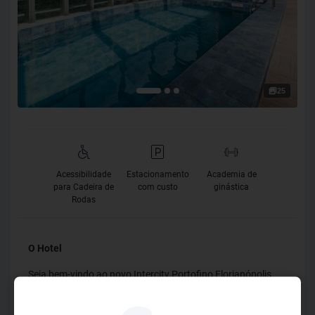
25
Acessibilidade
Estacionamento
Academia de
para Cadeira de
com custo
ginástica
Rodas
O Hotel
Seja bem-vindo ao novo Intercity Portofino Florianópolis,
estrategicamente localizado na rodovia SC-401, junto a
complexos empresariais e tecnológicos. O hotel conta com