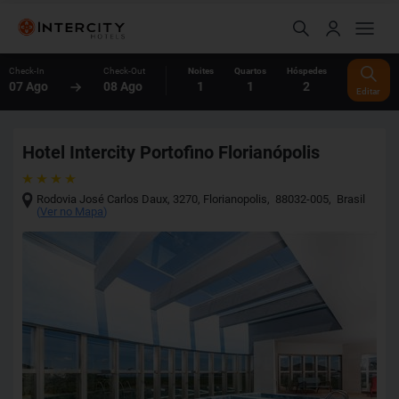
Check-In
Check-Out
Noites
Quartos
Hóspedes
07 Ago
08 Ago
1
1
2
Editar
Hotel Intercity Portofino Florianópolis
Rodovia José Carlos Daux, 3270
,
Florianopolis
,
88032-005
,
Brasil
(
Ver no Mapa
)