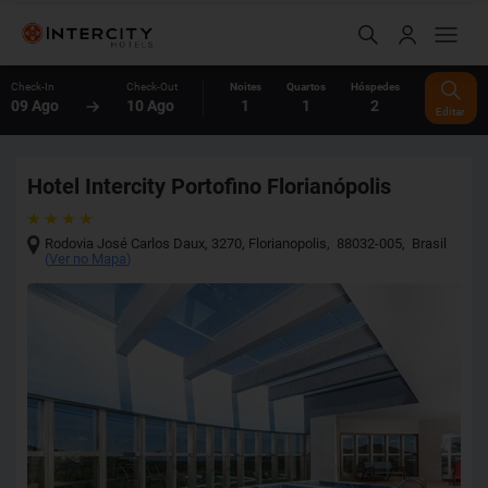
Check-In
Check-Out
Noites
Quartos
Hóspedes
09 Ago
10 Ago
1
1
2
Editar
Hotel Intercity Portofino Florianópolis
Rodovia José Carlos Daux, 3270
,
Florianopolis
,
88032-005
,
Brasil
(
Ver no Mapa
)