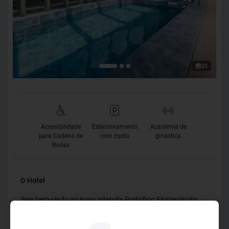
25
Acessibilidade
Estacionamento
Academia de
para Cadeira de
com custo
ginástica
Rodas
O Hotel
Seja bem-vindo ao novo Intercity Portofino Florianópolis,
estrategicamente localizado na rodovia SC-401, junto a
complexos empresariais e tecnológicos. O hotel conta com