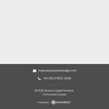
reservas@aymaralodge.com
+55 (65) 9 9612-0058
© 2026 Aymara Lodge Pantanal.
Política de Cookies
Powered by