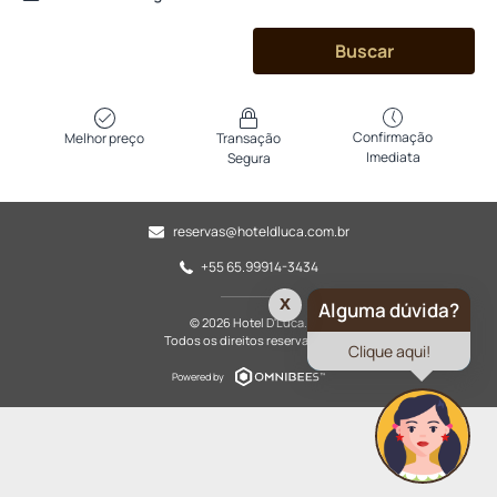
Buscar
Confirmação
Melhor preço
Transação
Imediata
Segura
reservas@hoteldluca.com.br
+55 65.99914-3434
x
Alguma dúvida?
© 2026 Hotel D'Luca.
Todos os direitos reservados.
Clique aqui!
Powered by