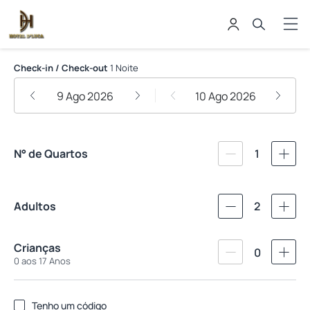
Hotel D'Luca
Check-in / Check-out
1 Noite
9 Ago 2026
10 Ago 2026
N° de Quartos
1
Adultos
2
Crianças
0
0 aos 17 Anos
Tenho um código