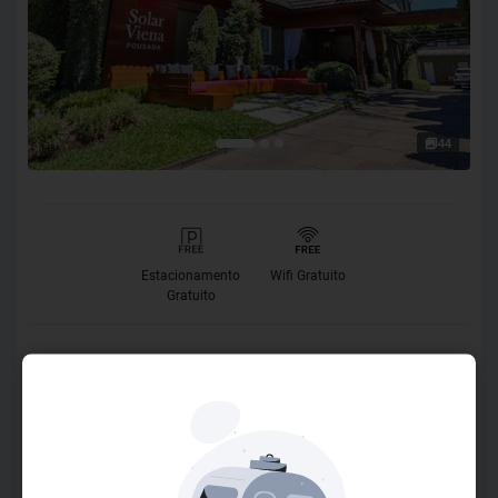
44
Estacionamento
Wifi Gratuito
Gratuito
O Hotel
Hospede-se no coração de Gramado A Pousada Solar
Viena esta sempre buscando encher você de mimos,
sorrisos e carinho para que se sinta em casa. Trabalhamos