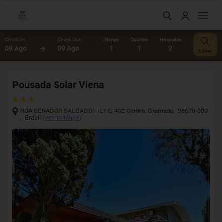
Check-In
Check-Out
Noites
Quartos
Hóspedes
08 Ago
09 Ago
1
1
2
Editar
Pousada Solar Viena
RUA SENADOR SALGADO FILHO, 432 Centro
,
Gramado
,
95670-000
,
Brasil
(
Ver no Mapa
)