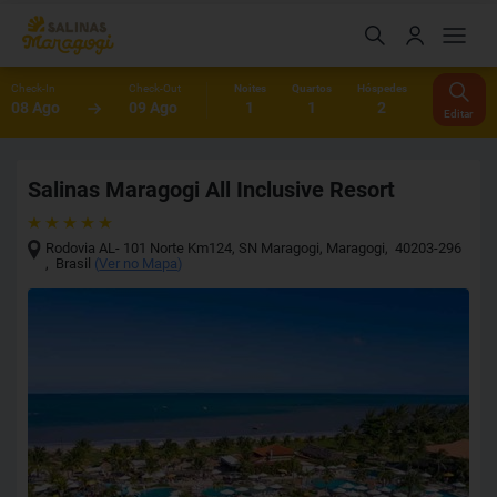
Check-In
Check-Out
Noites
Quartos
Hóspedes
08 Ago
09 Ago
1
1
2
Editar
Salinas Maragogi All Inclusive Resort
Rodovia AL- 101 Norte Km124, SN Maragogi
,
Maragogi
,
40203-296
,
Brasil
(
Ver no Mapa
)