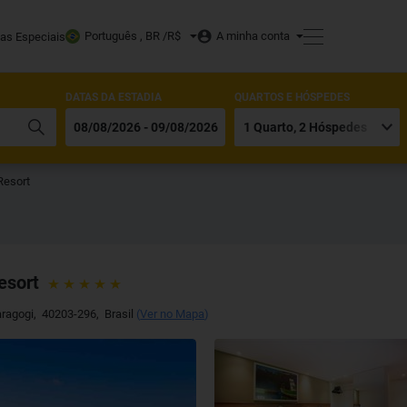
Português , BR /
R$
A minha conta
tas Especiais
DATAS DA ESTADIA
QUARTOS E HÓSPEDES
Resort
esort
ragogi
,
40203-296
,
Brasil
(
Ver no Mapa
)