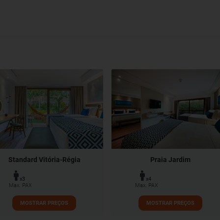
Standard Vitória-Régia
Praia Jardim
x3
x4
Max. PAX
Max. PAX
MOSTRAR PREÇOS
MOSTRAR PREÇOS