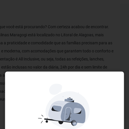
a que você está procurando? Com certeza acabou de encontrar.
inas Maragogi está localizado no Litoral de Alagoas, mais
na a praticidade e comodidade que as famílias precisam para as
eta e moderna, com acomodações que garantem todo o conforto e
tação é All Inclusive, ou seja, todas as refeições, lanches,
 estão inclusas no valor da diária, 24h por dia e sem limite de
 alimentar, além de sabores e temperos inconfundíveis para os
ui ainda SPA e náutica, com serviços que são pagos à parte.
 nacional e internacionalmente, acumulando diversos prêmios ao
 Ainda tem dúvidas de que o seu lugar é aqui?