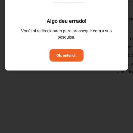
Restaurantes e Bares
Bem-esta
Algo deu errado!
✓ Bar
✓ SPA
Você foi redirecionado para prosseguir com a sua
pesquisa.
✓ Restaurante
✓ Salão 
✓ Bar de Piscina
✓ Piscina
✓ Restaurante Buffet
✓ Espaço
Ok, entendi.
✓ Parque 
✓ Academ