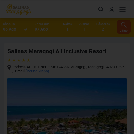
Check-In
Check-Out
Noites
Quartos
Hóspedes
06 Ago
07 Ago
1
1
2
Editar
Salinas Maragogi All Inclusive Resort
Rodovia AL- 101 Norte Km124, SN Maragogi
,
Maragogi
,
40203-296
,
Brasil
(
Ver no Mapa
)