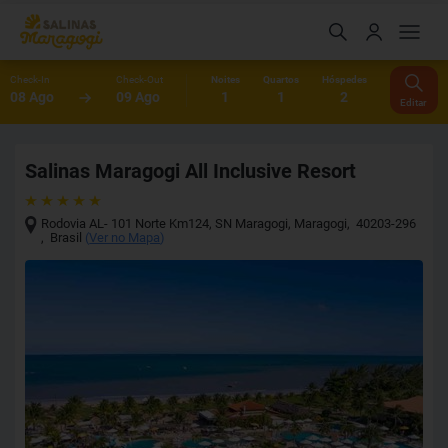
Check-In
Check-Out
Noites
Quartos
Hóspedes
08 Ago
09 Ago
1
1
2
Editar
Salinas Maragogi All Inclusive Resort
Rodovia AL- 101 Norte Km124, SN Maragogi
,
Maragogi
,
40203-296
,
Brasil
(
Ver no Mapa
)