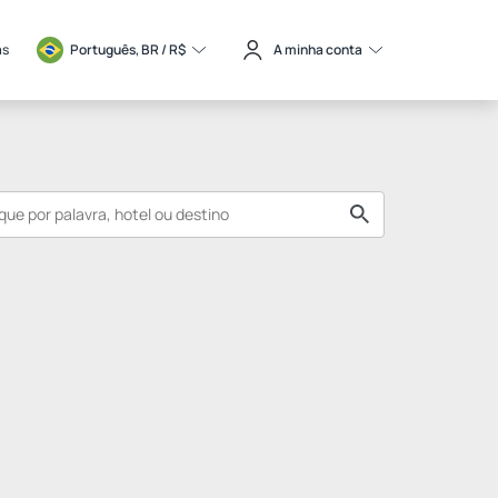
as
Português, BR / 
R$
A minha conta