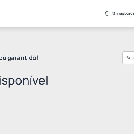
Minhas busc
ço garantido!
sponível