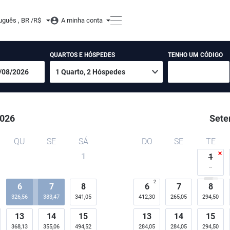
 Flores
uguês , BR /
R$
A minha conta
QUARTOS E HÓSPEDES
TENHO UM CÓDIGO
026
Sete
QU
SE
SÁ
DO
SE
TE
1
1
2
6
7
8
6
7
8
326,56
383,47
341,05
412,30
265,05
294,50
13
14
15
13
14
15
368,13
355,06
494,52
284,05
284,05
294,50