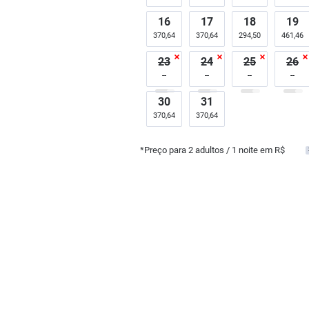
16
17
18
19
370,64
370,64
294,50
461,46
23
24
25
26
30
31
370,64
370,64
*Preço para
2
adultos
/ 1 noite em R$