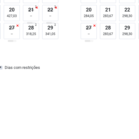
2
2
20
21
22
20
21
22
427,03
284,05
283,67
298,30
2
2
27
28
29
27
28
29
318,25
341,05
283,67
298,30
Dias com restrições
x