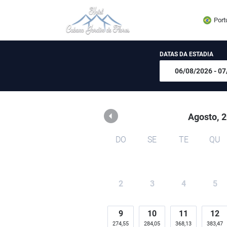
Hotel Cabanas Jardim de
Port
DATAS DA ESTADIA
Agosto,
2
DO
SE
TE
QU
2
3
4
5
9
10
11
12
274,55
284,05
368,13
383,47