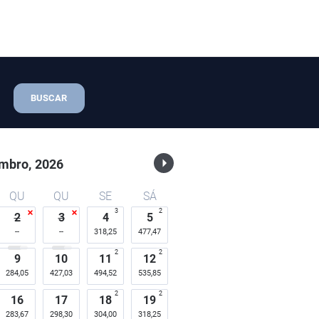
BUSCAR
mbro,
2026
QU
QU
SE
SÁ
3
2
2
3
4
5
318,25
477,47
2
2
9
10
11
12
284,05
427,03
494,52
535,85
2
2
16
17
18
19
283,67
298,30
304,00
318,25