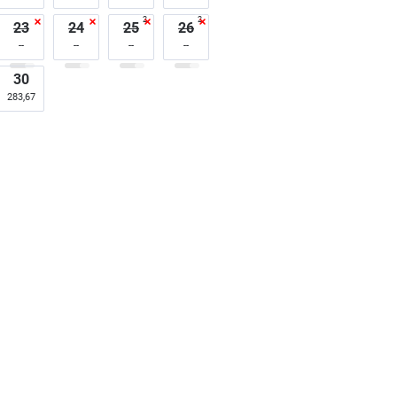
2
2
23
24
25
26
30
283,67