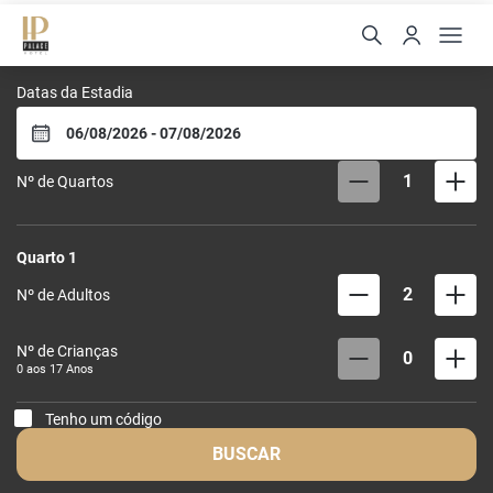
Palace Hotel Angra
Datas da Estadia
1
Nº de Quartos
Quarto
1
2
Nº de Adultos
Nº de Crianças
0
0 aos
17
Anos
Tenho um código
BUSCAR