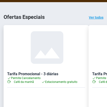
Ofertas Especiais
Ver todos
Tarifa Promocional - 3 diárias
Tarifa P
Permite Cancelamento
Permite
Café da manhã
Estacionamento gratuito
Café 