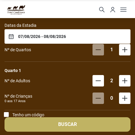
Hotel Casablanca - Água
Datas da Estadia
1
Nº de Quartos
Quarto
1
2
Nº de Adultos
Nº de Crianças
0
0 aos
17
Anos
Tenho um código
BUSCAR