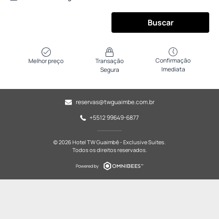
Buscar
Confirmação
Melhor preço
Transação
Imediata
Segura
reservas@twguaimbe.com.br
+5512 99649-6877
© 2026 Hotel TW Guaimbê - Exclusive Suites.
Todos os direitos reservados.
Powered by