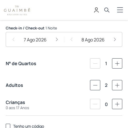
Hotel TW Guaimbê - Exclusive Sui
Check-in / Check-out
1 Noite
7 Ago 2026
8 Ago 2026
N° de Quartos
1
Adultos
2
Crianças
0
0 aos 17 Anos
Tenho um código