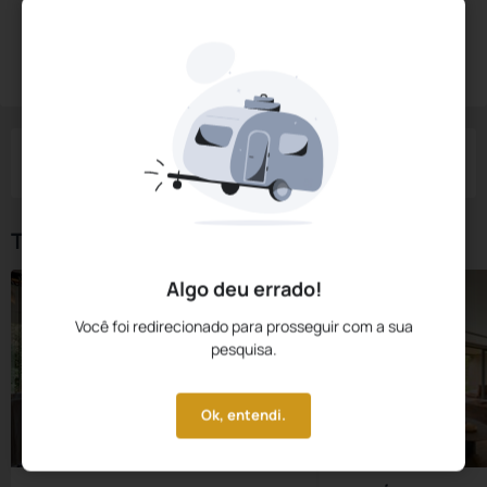
Diárias a partir de:
R$
3.301,
60
Reservar Agora
/noite
Impostos e taxas não inclusos
Check-in
Check-out
Noites
Quartos
Hóspedes
06 Ago
07 Ago
1
1
2
Tipos de Quarto
Algo deu errado!
Você foi redirecionado para prosseguir com a sua
pesquisa.
Ok, entendi.