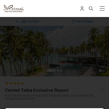
Ligar ao hotel
Ver no Mapa
24
Carmel Taíba Exclusive Resort
Rua Capitao Inacio Prata, 900 Praia da Taíba, Sao Goncalo Do
Amarante 62670000