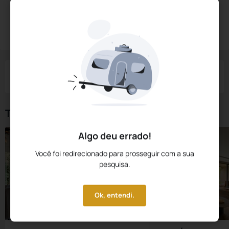
Diárias a partir de:
R$
3.873,
60
Reservar Agora
/noite
Impostos e taxas não inclusos
Check-in
Check-out
Noites
Quartos
Hóspedes
10 Ago
11 Ago
1
1
2
Tipos de Quarto
Algo deu errado!
Você foi redirecionado para prosseguir com a sua
pesquisa.
Ok, entendi.