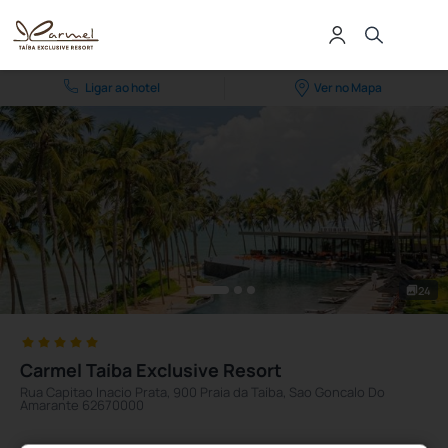
Ligar ao hotel
Ver no Mapa
24
Carmel Taíba Exclusive Resort
Rua Capitao Inacio Prata, 900 Praia da Taíba, Sao Goncalo Do
Amarante 62670000