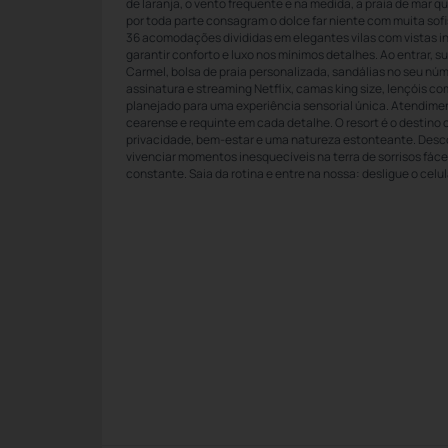
de laranja, o vento frequente e na medida, a praia de mar qu
por toda parte consagram o dolce far niente com muita sof
36 acomodações divididas em elegantes vilas com vistas i
garantir conforto e luxo nos mínimos detalhes. Ao entrar,
Carmel, bolsa de praia personalizada, sandálias no seu núm
assinatura e streaming Netflix, camas king size, lençóis c
planejado para uma experiência sensorial única. Atendimen
cearense e requinte em cada detalhe. O resort é o destino
privacidade, bem-estar e uma natureza estonteante. Desc
vivenciar momentos inesquecíveis na terra de sorrisos fáceis
constante. Saia da rotina e entre na nossa: desligue o celul