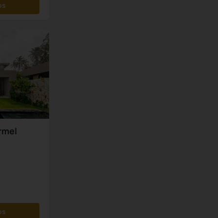
os
rmel
os