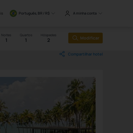
is
Português, BR / 
R$
A minha conta
Noites
Quartos
Hóspedes
Modificar
1
1
2
Compartilhar hotel