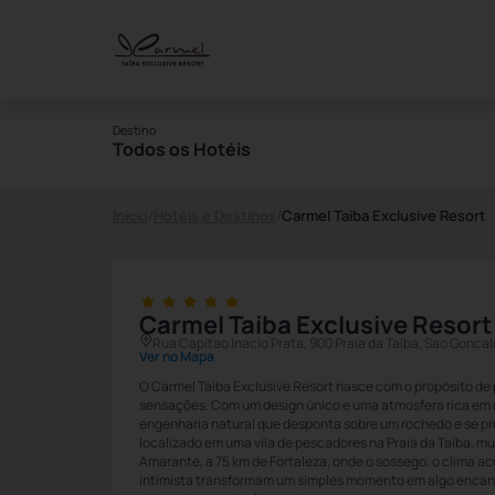
Destino
Todos os Hotéis
Início
/
Hotéis e Destinos
/
Carmel Taíba Exclusive Resort
Carmel Taíba Exclusive Resort
Rua Capitao Inacio Prata, 900 Praia da Taíba, Sao Gonc
Ver no Mapa
O Carmel Taíba Exclusive Resort nasce com o propósito de
sensações. Com um design único e uma atmosfera rica em 
engenharia natural que desponta sobre um rochedo e se pro
localizado em uma vila de pescadores na Praia da Taíba, m
Amarante, a 75 km de Fortaleza, onde o sossego, o clima 
intimista transformam um simples momento em algo encant