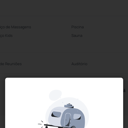
iço de Massagens
Piscina
ço Kids
Sauna
 de Reuniões
Auditório
Horários do Café da Manhã
A partir das 7h00m
Até às 11h00m