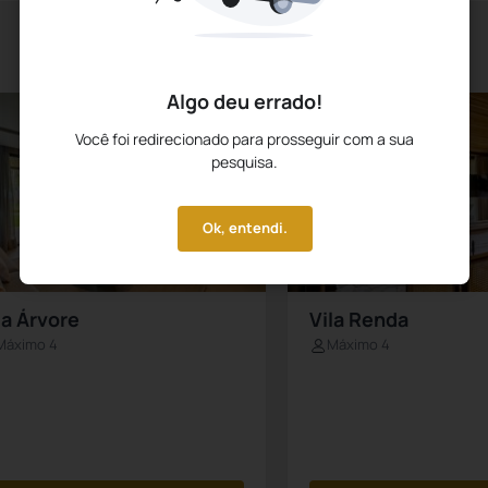
Algo deu errado!
Você foi redirecionado para prosseguir com a sua
pesquisa.
Ok, entendi.
la Árvore
Vila Renda
Máximo 4
Máximo 4