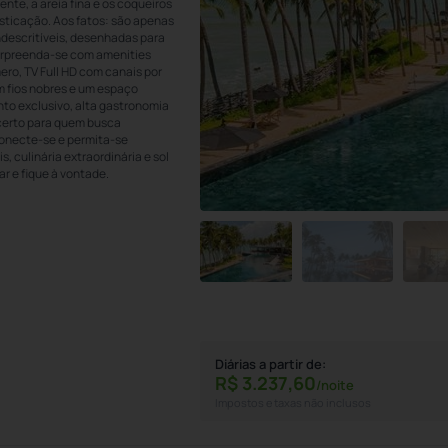
ente, a areia fina e os coqueiros
isticação. Aos fatos: são apenas
ndescritíveis, desenhadas para
 surpreenda-se com amenities
ero, TV Full HD com canais por
om fios nobres e um espaço
to exclusivo, alta gastronomia
 certo para quem busca
onecte-se e permita-se
, culinária extraordinária e sol
ar e fique à vontade.
Diárias a partir de:
R$
3.237,
60
/noite
Impostos e taxas não inclusos