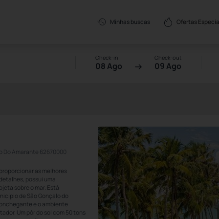
Ofertas Especia
Minhas buscas
Check-in
Check-out
08 Ago
09 Ago
alo Do Amarante 62670000
 proporcionar as melhores
detalhes, possui uma
jeta sobre o mar. Está
unicípio de São Gonçalo do
aconchegante e o ambiente
ador. Um pôr do sol com 50 tons