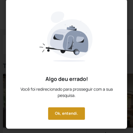
Diárias a partir de:
R$
3.237,
60
Reservar Agora
/noite
Impostos e taxas não inclusos
Check-in
Check-out
Noites
Quartos
Hóspedes
09 Ago
10 Ago
1
1
2
Tipos de Quarto
Algo deu errado!
Você foi redirecionado para prosseguir com a sua
pesquisa.
Ok, entendi.