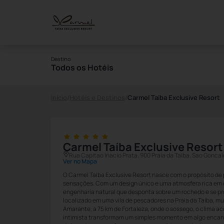
Destino
Todos os Hotéis
Início
/
Hotéis e Destinos
/
Carmel Taíba Exclusive Resort
Carmel Taíba Exclusive Resort
Rua Capitao Inacio Prata, 900 Praia da Taíba, Sao Gonc
Ver no Mapa
O Carmel Taíba Exclusive Resort nasce com o propósito de
sensações. Com um design único e uma atmosfera rica em 
engenharia natural que desponta sobre um rochedo e se pro
localizado em uma vila de pescadores na Praia da Taíba, m
Amarante, a 75 km de Fortaleza, onde o sossego, o clima 
intimista transformam um simples momento em algo encant