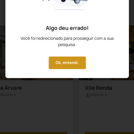
Algo deu errado!
Você foi redirecionado para prosseguir com a sua
pesquisa.
Ok, entendi.
la Árvore
Vila Renda
Máximo 4
Máximo 4