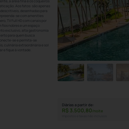
ente, a areia fina e os coqueiros
isticação. Aos fatos: são apenas
ndescritíveis, desenhadas para
 surpreenda-se com amenities
ero, TV Full HD com canais por
om fios nobres e um espaço
to exclusivo, alta gastronomia
 certo para quem busca
onecte-se e permita-se
, culinária extraordinária e sol
ar e fique à vontade.
Diárias a partir de:
R$
3.500,
80
/noite
Impostos e taxas não inclusos