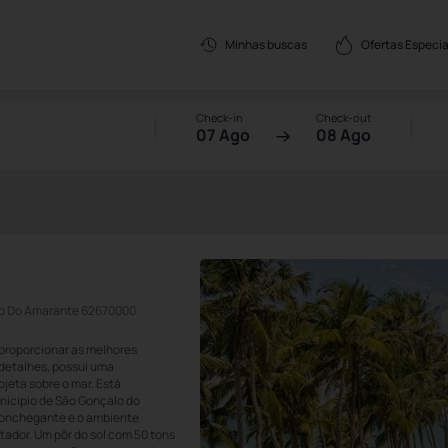
Ofertas Especia
Minhas buscas
Check-in
Check-out
07 Ago
08 Ago
alo Do Amarante 62670000
 proporcionar as melhores
detalhes, possui uma
jeta sobre o mar. Está
unicípio de São Gonçalo do
aconchegante e o ambiente
ador. Um pôr do sol com 50 tons