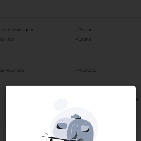
iço de Massagens
Piscina
ço Kids
Sauna
 de Reuniões
Auditório
Horários do Café da Manhã
A partir das 7h00m
Até às 11h00m