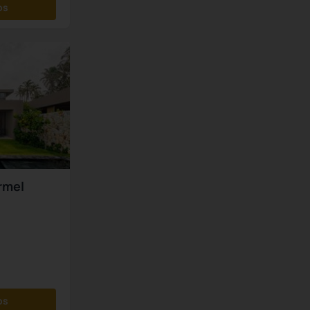
os
rmel
os