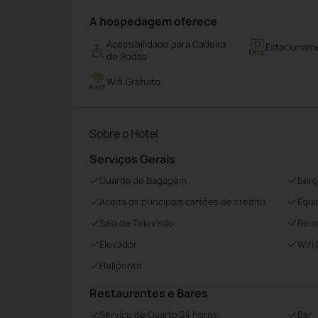
A hospedagem oferece
Acessibilidade para Cadeira
Estacioname
de Rodas
Wifi Gratuito
Sobre o Hotel
Serviços Gerais
Guarda de Bagagem
Berç
Aceita os principais cartões de crédito
Equi
Sala de Televisão
Rece
Elevador
Wifi
Heliponto
Restaurantes e Bares
Serviço de Quarto 24 horas
Bar