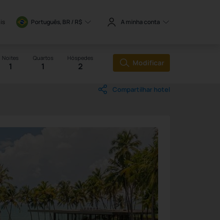
is
Português, BR / 
R$
A minha conta
Noites
Quartos
Hóspedes
Modificar
1
1
2
Compartilhar hotel