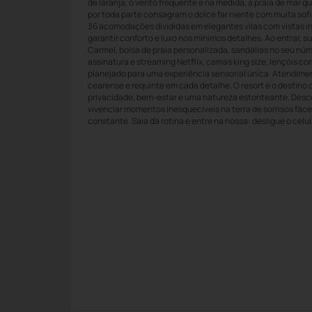
de laranja, o vento frequente e na medida, a praia de mar qu
por toda parte consagram o dolce far niente com muita sof
36 acomodações divididas em elegantes vilas com vistas i
garantir conforto e luxo nos mínimos detalhes. Ao entrar,
Carmel, bolsa de praia personalizada, sandálias no seu núm
assinatura e streaming Netflix, camas king size, lençóis c
planejado para uma experiência sensorial única. Atendimen
cearense e requinte em cada detalhe. O resort é o destino
privacidade, bem-estar e uma natureza estonteante. Desc
vivenciar momentos inesquecíveis na terra de sorrisos fáceis
constante. Saia da rotina e entre na nossa: desligue o celul