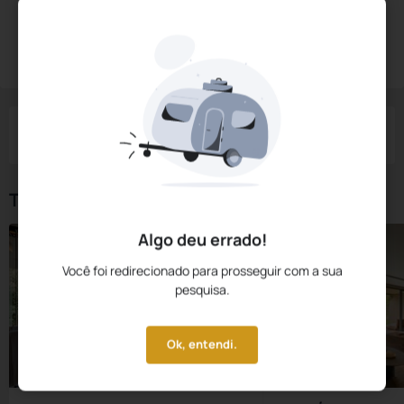
Diárias a partir de:
R$
3.873,
60
Reservar Agora
/noite
Impostos e taxas não inclusos
Check-in
Check-out
Noites
Quartos
Hóspedes
10 Ago
11 Ago
1
1
2
Tipos de Quarto
Algo deu errado!
Você foi redirecionado para prosseguir com a sua
pesquisa.
Ok, entendi.