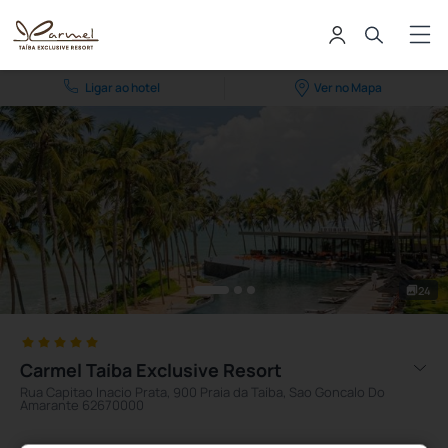
Ligar ao hotel
Ver no Mapa
24
Carmel Taíba Exclusive Resort
Rua Capitao Inacio Prata, 900 Praia da Taíba, Sao Goncalo Do
Amarante 62670000