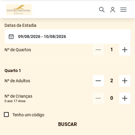
Lontra Pantanal Hotel
Datas da Estadia
1
Nº de Quartos
Quarto
1
2
Nº de Adultos
Nº de Crianças
0
0 aos
17
Anos
Tenho um código
BUSCAR