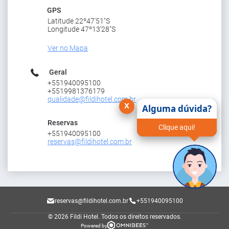
GPS
Latitude 22º47'51"S
Longitude 47º13'28"S
Ver no Mapa
Geral
+551940095100
+5519981376179
qualidade@fildihotel.com.br
x
Alguma dúvida?
Reservas
Clique aqui!
+551940095100
reservas@fildihotel.com.br
reservas@fildihotel.com.br
+551940095100
© 2026 Fildi Hotel.
Todos os direitos reservados.
Powered by