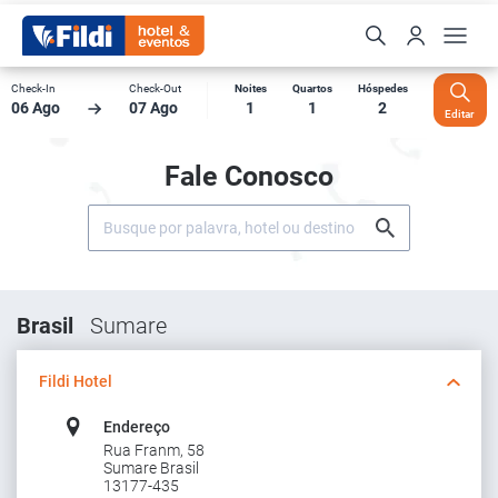
Check-In
Check-Out
Noites
Quartos
Hóspedes
06 Ago
07 Ago
1
1
2
Editar
Fale Conosco
Brasil
Sumare
Fildi Hotel
Endereço
Rua Franm, 58
Sumare Brasil
13177-435