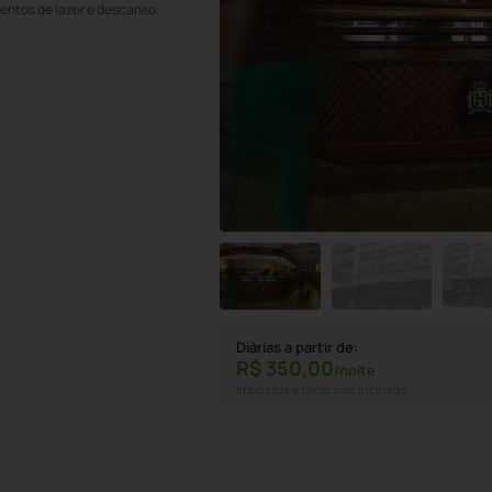
mentos de lazer e descanso.
Diárias a partir de:
R$
350,
00
/noite
Impostos e taxas não inclusos