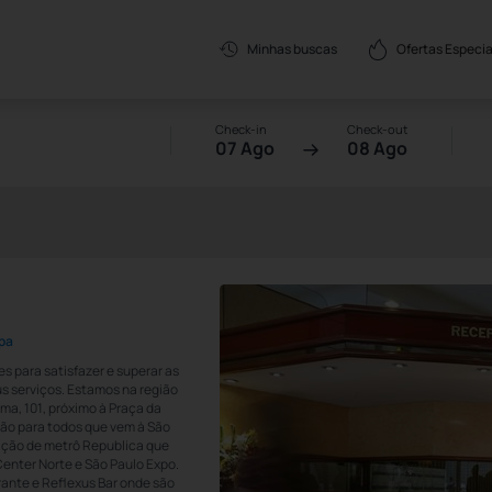
Ofertas Especia
Minhas buscas
Check-in
Check-out
07 Ago
08 Ago
pa
s para satisfazer e superar as
s serviços. Estamos na região
ama, 101, próximo à Praça da
ção para todos que vem à São
tação de metrô Republica que
enter Norte e São Paulo Expo.
ante e Reflexus Bar onde são