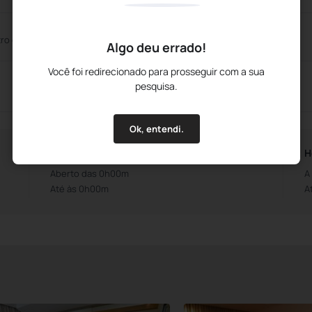
ro de Convenções
Sala de Reuniões
Algo deu errado!
Você foi redirecionado para prosseguir com a sua
pesquisa.
Ok, entendi.
Horários da Recepção
H
Aberto das 0h00m
A
Até às 0h00m
A