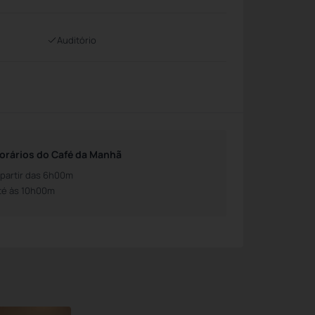
Auditório
orários do Café da Manhã
 partir das 6h00m
té às 10h00m