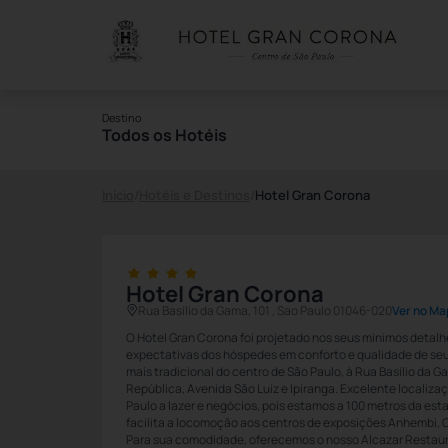
Destino
Todos os Hotéis
Início
/
Hotéis e Destinos
/
Hotel Gran Corona
Hotel Gran Corona
Rua Basílio da Gama, 101 , Sao Paulo 01046-020
Ver no Ma
O Hotel Gran Corona foi projetado nos seus mínimos detalhe
expectativas dos hóspedes em conforto e qualidade de seu
mais tradicional do centro de São Paulo, à Rua Basílio da G
República, Avenida São Luiz e Ipiranga. Excelente localiza
Paulo a lazer e negócios, pois estamos a 100 metros da es
facilita a locomoção aos centros de exposições Anhembi, C
Para sua comodidade, oferecemos o nosso Alcazar Restaur