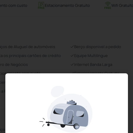
ento com custo
Estacionamento Gratuito
Wifi Gratuit
iços de Aluguel de automóveis
Berço disponivel a pedido
ta os principais cartões de crédito
Equipe Multilíngue
ro de Negócios
Internet Banda Larga
cionamento com custo
Estacionamento Gratuito
ierge
Elevador
 a Pedido
Ponto de acesso à Internet
Restaurante
iços de Cocktails