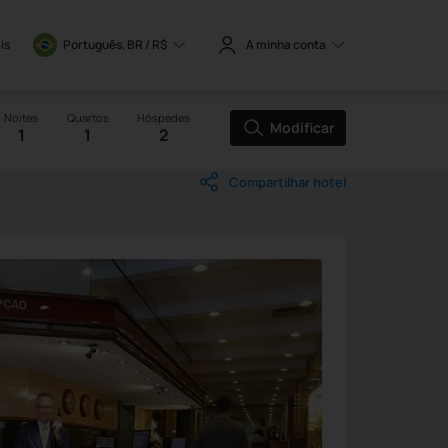
is
Português, BR / 
R$
A minha conta
Noites
Quartos
Hóspedes
Modificar
1
1
2
Compartilhar hotel