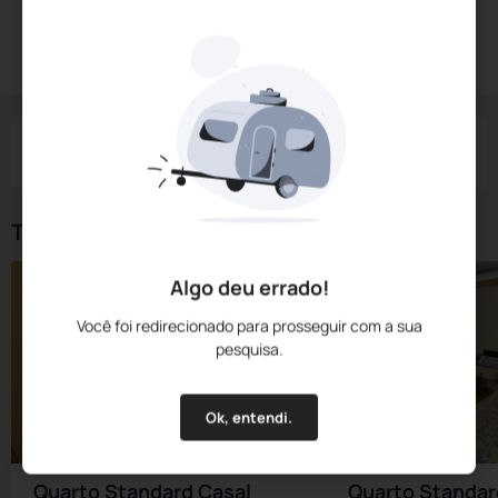
Diárias a partir de:
R$
325,
00
Reservar Agora
/noite
Impostos e taxas não inclusos
Check-in
Check-out
Noites
Quartos
Hóspedes
09 Ago
10 Ago
1
1
2
Tipos de Quarto
Algo deu errado!
Você foi redirecionado para prosseguir com a sua
pesquisa.
Ok, entendi.
Quarto Standard Casal
Quarto Standar