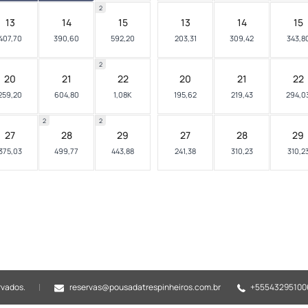
2
13
14
15
13
14
15
407,70
390,60
592,20
203,31
309,42
343,8
2
20
21
22
20
21
22
259,20
604,80
1,08K
195,62
219,43
294,0
2
2
27
28
29
27
28
29
375,03
499,77
443,88
241,38
310,23
310,2
rvados.
reservas@pousadatrespinheiros.com.br
+55543295100