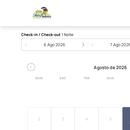
Pousada Três Pinheiro
Check-in / Check-out
1 Noite
6 Ago 2026
7 Ago 202
‹
Agosto de 2026
DOM
SEG
TER
QUA
2
3
4
5