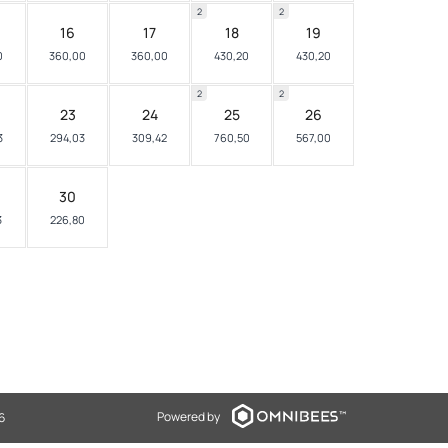
2
2
16
17
18
19
0
360,00
360,00
430,20
430,20
2
2
23
24
25
26
3
294,03
309,42
760,50
567,00
30
3
226,80
Powered by
6