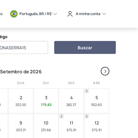
as
Português, BR / 
R$
A minha conta
digo
Buscar
›
Setembro de 2026
QUA
QUI
SEX
SÁB
3
2
3
4
5
0
202,50
179,82
282,37
552,60
2
2
9
10
11
12
1
203,31
231,66
575,91
575,91