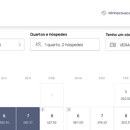
s Gramado
Minhas busc
Quartos e hóspedes
Tenho um có
6
QUI
SEX
SÁB
DOM
SEG
TER
1
1
202,5
2
3
6
7
8
6
7
8
383,94
282,37
427,50
567,00
219,43
203,3