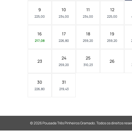
9
10
11
12
225,00
234,00
234,00
225,00
16
17
18
19
217,08
226,80
259,20
259,20
24
25
23
26
259,20
310,23
30
31
226,80
219,43
© 2026 Pousada Três Pinheiros Gramado.
Todos os direitos rese