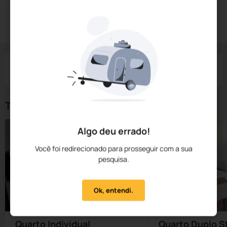
Diárias a partir de:
R$
254,
42
Reservar Agora
/noite
Impostos e taxas não inclusos
Check-in
Check-out
Noites
Quartos
Hóspedes
06 Ago
07 Ago
1
1
2
Tipos de Quarto
Algo deu errado!
Você foi redirecionado para prosseguir com a sua
pesquisa.
Ok, entendi.
Quarto Individual
Quarto Duplo S