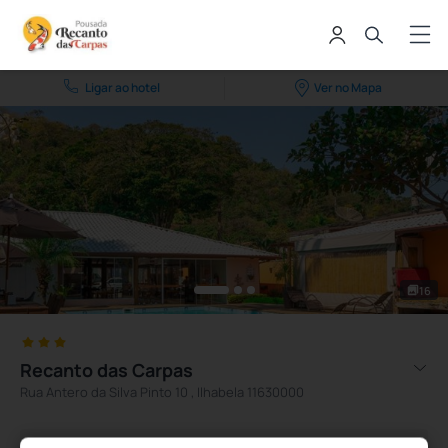
Ligar ao hotel
Ver no Mapa
16
Recanto das Carpas
Rua Antero da Silva Pinto 10 , Ilhabela 11630000