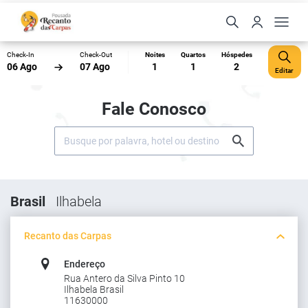
Check-In
Check-Out
Noites
Quartos
Hóspedes
06 Ago
07 Ago
1
1
2
Editar
Fale Conosco
Brasil
Ilhabela
Recanto das Carpas
Endereço
Rua Antero da Silva Pinto 10
Ilhabela Brasil
11630000