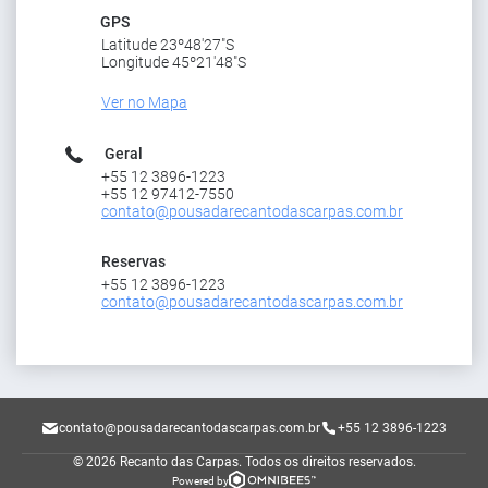
GPS
Latitude 23º48'27"S
Longitude 45º21'48"S
Ver no Mapa
Geral
+55 12 3896-1223
+55 12 97412-7550
contato@pousadarecantodascarpas.com.br
Reservas
+55 12 3896-1223
contato@pousadarecantodascarpas.com.br
contato@pousadarecantodascarpas.com.br
+55 12 3896-1223
© 2026 Recanto das Carpas.
Todos os direitos reservados.
Powered by