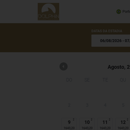
Dolphin Villa Hotel
Port
DATAS DA ESTADIA
Agosto,
2
DO
SE
TE
QU
2
3
4
5
2
2
2
2
9
10
11
12
1643,20
1643,20
1643,20
1643,20