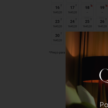
2
2
2
2
16
17
18
19
1643,20
1643,20
2
2
2
2
23
24
25
26
1643,20
1643,20
1643,20
1643,20
2
2
30
31
1643,20
1643,20
*Preço para
2
adultos
/ 1 noite em R$