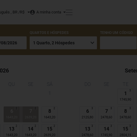
uguês , BR /
R$
A minha conta
QUARTOS E HÓSPEDES
TENHO UM CÓDIGO
026
Sete
QU
SE
SÁ
DO
SE
TE
3
1
1
1745,90
2
2
2
3
3
3
6
7
8
6
7
8
1643,20
2639,20
1643,20
2125,80
2478,60
2478,60
2
2
2
3
3
3
13
14
15
13
14
15
1643,20
1643,20
2639,20
2478,60
1745,90
2804,15