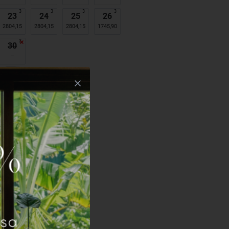
3
3
3
3
23
24
25
26
2804,15
2804,15
2804,15
1745,90
3
30