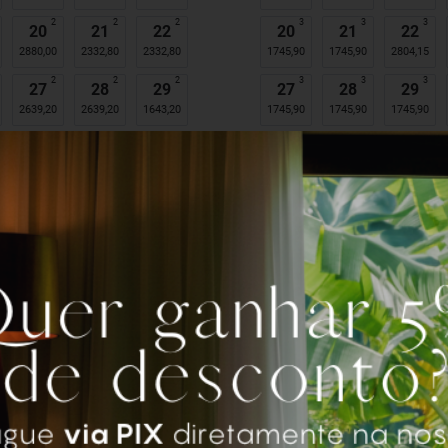
2
2
2
3
3
3
20
21
22
20
21
22
2880,00
2332,80
2332,80
1745,90
1745,90
2804,15
2
2
2
3
3
3
27
28
29
27
28
29
2639,20
2639,20
1643,20
1745,90
1745,90
1745,90
Dias com restrições
x