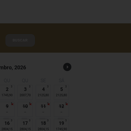
BUSCAR
mbro,
2026
QU
QU
SE
SÁ
3
3
3
3
2
3
4
5
1745,90
2007,70
2125,80
2125,80
3
3
3
3
9
10
11
12
3
3
3
3
16
17
18
19
2804,15
2804,15
2804,15
1745,90