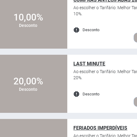
Ao escolher o Tarifário: Melhor Ta
10%.
10,00%
Desconto
Desconto
LAST MINUTE
Ao escolher o Tarifário: Melhor Ta
20%.
20,00%
Desconto
Desconto
FERIADOS IMPERDÍVEIS
Ao escolher o Tarifário: Melhor Ta