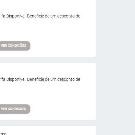
rifa Disponivel. Beneficie de um desconto de
VER CONDIÇÕES
rifa Disponivel. Beneficie de um desconto de
VER CONDIÇÕES
027