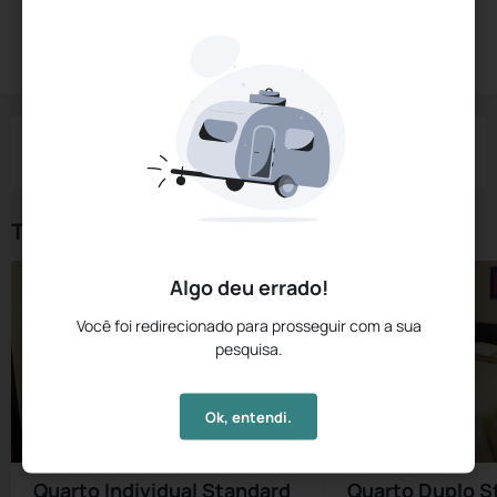
Diárias a partir de:
R$
315,
00
Reservar Agora
/noite
Impostos e taxas não inclusos
Check-in
Check-out
Noites
Quartos
Hóspedes
08 Ago
09 Ago
1
1
2
Tipos de Quarto
Algo deu errado!
Você foi redirecionado para prosseguir com a sua
pesquisa.
Ok, entendi.
Quarto Individual Standard
Quarto Duplo S