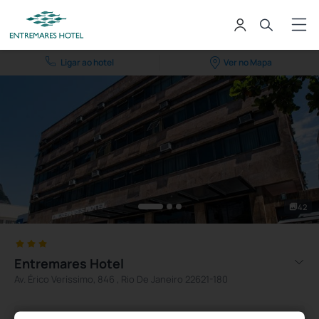
Ligar ao hotel
Ver no Mapa
42
Entremares Hotel
Av. Érico Veríssimo, 846 , Rio De Janeiro 22621-180