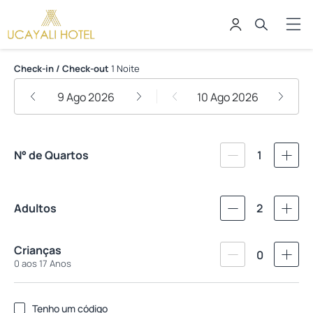
Hotel Ucayali
Check-in / Check-out
1 Noite
9 Ago 2026
10 Ago 2026
N° de Quartos
1
Adultos
2
Crianças
0
0 aos 17 Anos
Tenho um código