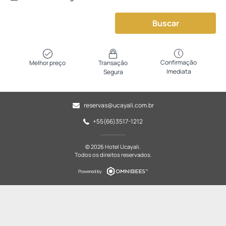
Buscar
Confirmação
Melhor preço
Transação
Imediata
Segura
reservas@ucayali.com.br
+55(66)3517-1212
© 2026 Hotel Ucayali.
Todos os direitos reservados.
Powered by