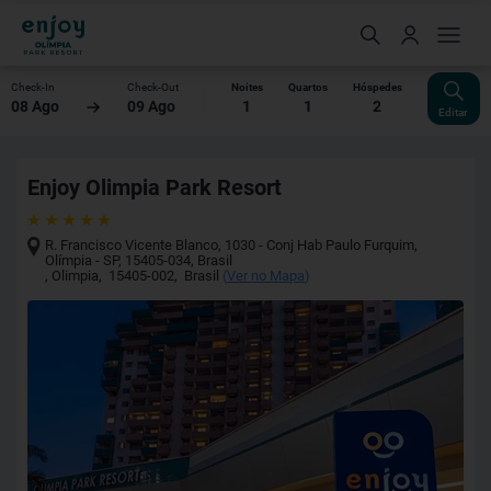
Check-In
Check-Out
Noites
Quartos
Hóspedes
08 Ago
09 Ago
1
1
2
Editar
Enjoy Olimpia Park Resort
R. Francisco Vicente Blanco, 1030 - Conj Hab Paulo Furquim,
Olímpia - SP, 15405-034, Brasil
,
Olimpia
,
15405-002
,
Brasil
(
Ver no Mapa
)