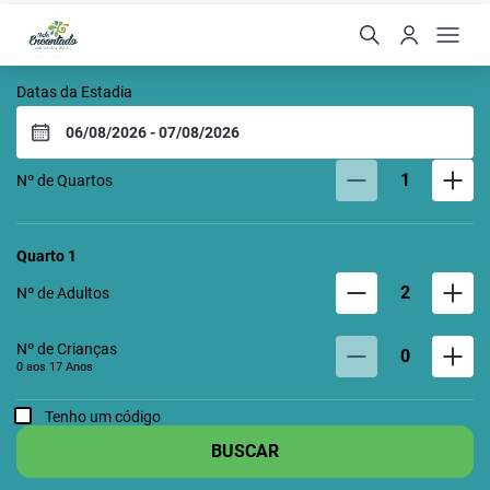
VALE ENCANTADO ECO 
Datas da Estadia
1
Nº de Quartos
Quarto
1
2
Nº de Adultos
Nº de Crianças
0
0 aos
17
Anos
Tenho um código
BUSCAR