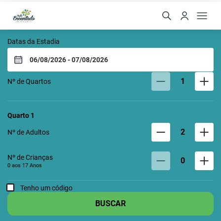
VALE ENCANTADO ECO 
Datas da Estadia
1
Nº de Quartos
Quarto
1
2
Nº de Adultos
Nº de Crianças
0
0 aos
17
Anos
Tenho um código
BUSCAR