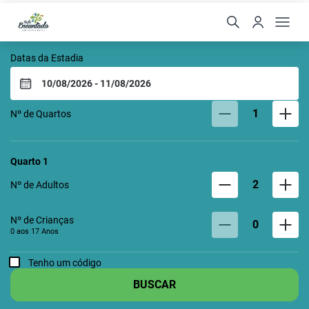
VALE ENCANTADO ECO 
Datas da Estadia
1
Nº de Quartos
Quarto
1
2
Nº de Adultos
Nº de Crianças
0
0 aos
17
Anos
Tenho um código
BUSCAR