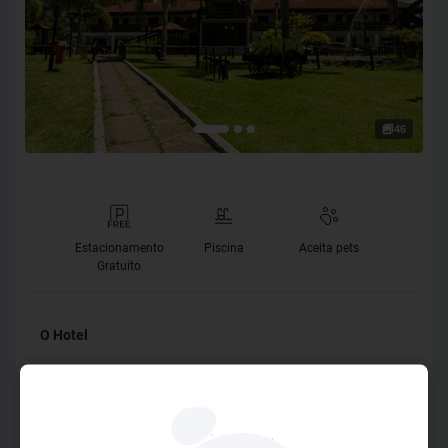
46
Estacionamento
Piscina
Aceita pets
Gratuito
O Hotel
Um destino de momentos mágicos! Situado à 1h da capital
paulista, o Vale Encantado - Eco Park & Hotel está
localizado em Biritiba Mirim. Abraçado pelo cenário das