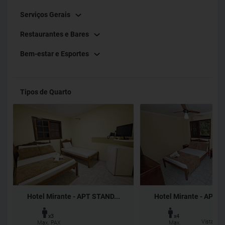
Serviços Gerais
Restaurantes e Bares
Bem-estar e Esportes
Tipos de Quarto
Hotel Mirante - APT STAND...
Hotel Mirante - APT P
x3
x4
Vista par
Max. PAX
Max.