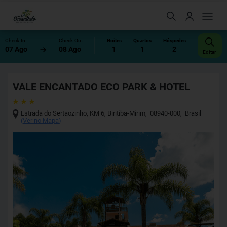
Check-In
Check-Out
Noites
Quartos
Hóspedes
07 Ago
08 Ago
1
1
2
Editar
VALE ENCANTADO ECO PARK & HOTEL
Estrada do Sertaozinho, KM 6
,
Biritiba-Mirim
,
08940-000
,
Brasil
(
Ver no Mapa
)