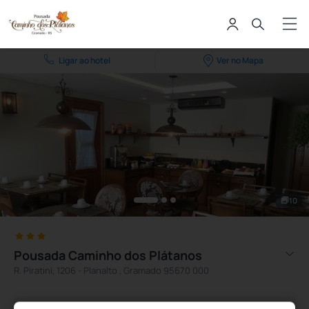
Ligar ao hotel
Ver no Mapa
10
Pousada Caminho dos Plátanos
R. Piratini, 1206 - Planalto , Gramado 95670 000