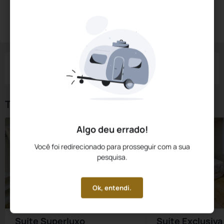
Diárias a partir de:
R$
343,
00
Reservar Agora
/noite
Impostos e taxas não inclusos
Check-in
Check-out
Noites
Quartos
Hóspedes
08 Ago
09 Ago
1
1
2
Tipos de Quarto
Algo deu errado!
Você foi redirecionado para prosseguir com a sua
pesquisa.
Ok, entendi.
Suíte Superluxo
Suíte Exclusiva